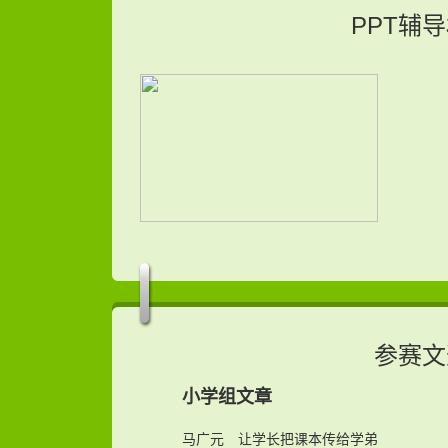
PPT辅
参赛文
小学组文章
马广元
让学长把课本传给学弟