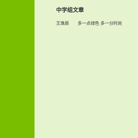
中学组文章
王逸辰
多一点绿色 多一分时尚