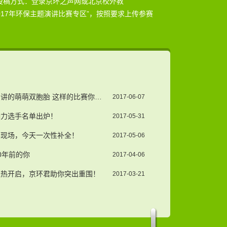
络投稿方式：登录京环之声网或北京校外教
2017年环保主题演讲比赛专区”，按照要求上传参赛
环境文化周 | 和机器人一起演讲的萌萌双胞胎 这样的比赛你见过吗？
2017-06-07
响力选手名单出炉！
2017-05-31
比赛现场，今天一次性补全！
2017-05-06
0年前的你
2017-04-06
赛火热开启，京环君助你突出重围！
2017-03-21