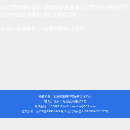
从治污水到传知识 环保科普志愿服从治污水到传知识 环
保科普志愿服务队进社区务队进社
从治污水到传知识 环普志愿务队进社
版权所有：北京市生态环境保护宣传中心
地 址：北京市海淀区苏州街67号
邮政编码：100089 Email：bevoice@163.com
备案序号：京ICP备14004449号-3 京公网安备11010802024537号